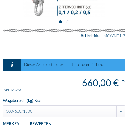
Artikel-Nr.:
MCWNT1-3
-
-
Dieser Artikel ist leider nicht online erhältlich.
660,00 € *
-
inkl. MwSt.
-
Wägebereich (kg) Kran:
-
MERKEN
BEWERTEN