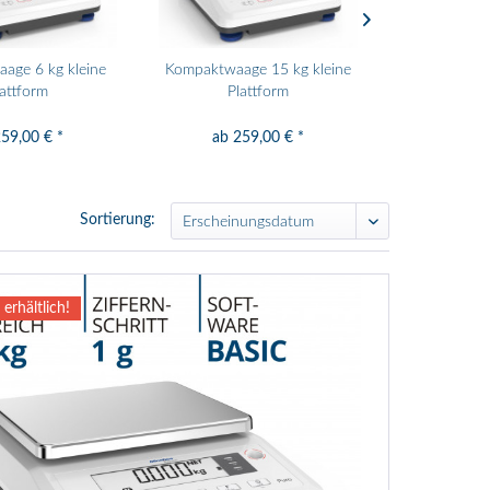
age 6 kg kleine
Kompaktwaage 15 kg kleine
Kompaktwaag
lattform
Plattform
Pla
59,00 € *
ab 259,00 € *
ab 25
Sortierung:
 erhältlich!