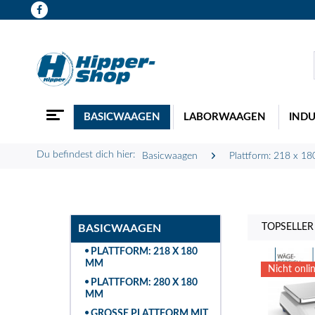
BASICWAAGEN
LABORWAAGEN
IND
Du befindest dich hier:
Basicwaagen
Plattform: 218 x 1
TOPSELLER
BASICWAAGEN
PLATTFORM: 218 X 180
MM
Nicht onlin
PLATTFORM: 280 X 180
MM
GROSSE PLATTFORM MIT Z